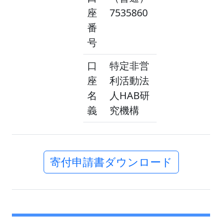
座
7535860
番
号
口
特定非営
座
利活動法
名
人HAB研
義
究機構
寄付申請書ダウンロード