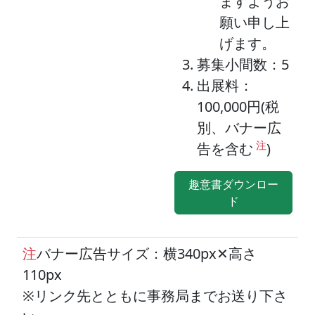
ますようお
願い申し上
げます。
募集小間数：5
出展料：
100,000円(税
別、バナー広
注
告を含む
)
趣意書ダウンロー
ド
注
バナー広告サイズ：横340px✕高さ
110px
※リンク先とともに事務局までお送り下さ