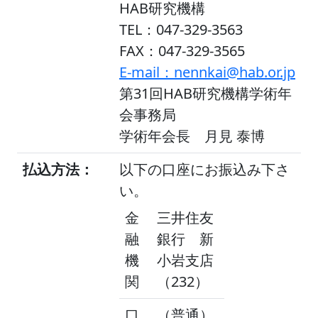
HAB研究機構
TEL：047-329-3563
FAX：047-329-3565
E-mail：nennkai@hab.or.jp
第31回HAB研究機構学術年
会事務局
学術年会長 月見 泰博
払込方法：
以下の口座にお振込み下さ
い。
金
三井住友
融
銀行 新
機
小岩支店
関
（232）
口
（普通）