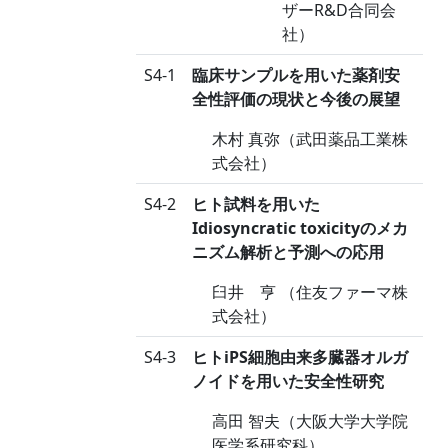
ザーR&D合同会
社）
S4-1
臨床サンプルを用いた薬剤安
全性評価の現状と今後の展望
木村 真弥（武田薬品工業株
式会社）
S4-2
ヒト試料を用いた
Idiosyncratic toxicityのメカ
ニズム解析と予測への応用
臼井 亨 （住友ファーマ株
式会社）
S4-3
ヒトiPS細胞由来多臓器オルガ
ノイドを用いた安全性研究
高田 智夫（大阪大学大学院
医学系研究科）