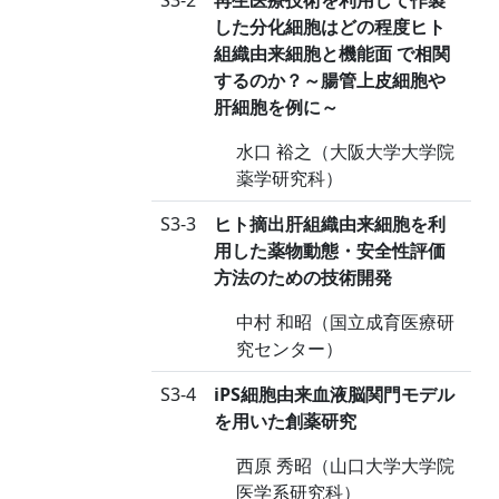
S3-2
再生医療技術を利用して作製
した分化細胞はどの程度ヒト
組織由来細胞と機能面 で相関
するのか？～腸管上皮細胞や
肝細胞を例に～
水口 裕之（大阪大学大学院
薬学研究科）
S3-3
ヒト摘出肝組織由来細胞を利
用した薬物動態・安全性評価
方法のための技術開発
中村 和昭（国立成育医療研
究センター）
S3-4
iPS細胞由来血液脳関門モデル
を用いた創薬研究
西原 秀昭（山口大学大学院
医学系研究科）