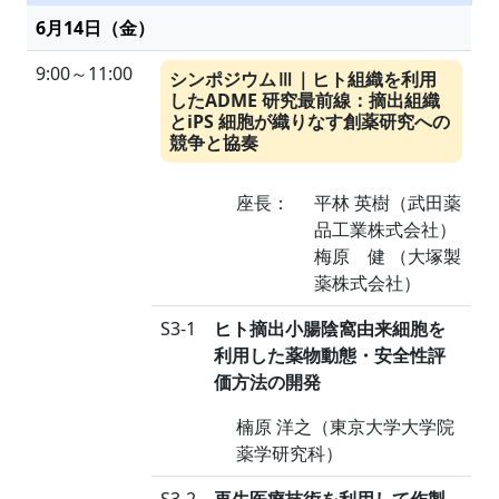
6月14日（金）
9:00～11:00
シンポジウム
｜ヒト組織を利用
Ⅲ
したADME 研究最前線：摘出組織
とiPS 細胞が織りなす創薬研究への
競争と協奏
座長：
平林 英樹（武田薬
品工業株式会社）
梅原 健 （大塚製
薬株式会社）
S3-1
ヒト摘出小腸陰窩由来細胞を
利用した薬物動態・安全性評
価方法の開発
楠原 洋之（東京大学大学院
薬学研究科）