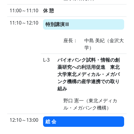
11:00～11:10
休 憩
11:10～12:10
特別講演
Ⅲ
座長：
中島 美紀（金沢大
学）
L-3
バイオバンク試料・情報の創
薬研究への利活用促進 東北
大学東北メディカル・メガバ
ンク機構の産学連携での取り
組み
野口 憲一（東北メディカ
ル・メガバンク機構）
12:10～13:00
総 会