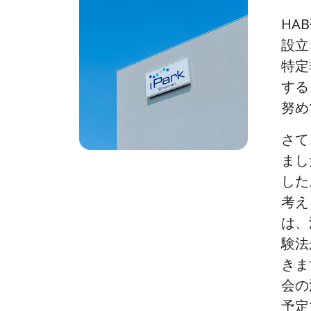
HA
設立
特定
する
努め
さて
まし
した
考え
は、
験法
きま
会の
予定