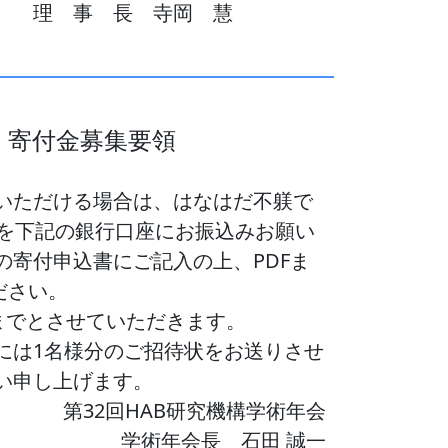
理 事 長 寺岡 慧
 寄付金募集要領
いただける場合は、はなはだ不躾で
）を下記の銀行口座にお振込みお願い
の寄付申込書にご記入の上、PDFま
ださい。
までとさせていただきます。
には1名様分のご招待状をお送りさせ
い申し上げます。
第32回HAB研究機構学術年会
学術年会長 石田 誠一