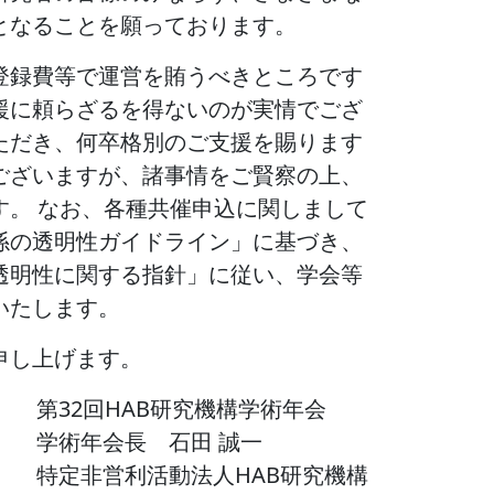
となることを願っております。
登録費等で運営を賄うべきところです
援に頼らざるを得ないのが実情でござ
ただき、何卒格別のご支援を賜ります
ございますが、諸事情をご賢察の上、
す。 なお、各種共催申込に関しまして
係の透明性ガイドライン」に基づき、
透明性に関する指針」に従い、学会等
いたします。
申し上げます。
第32回HAB研究機構学術年会
学術年会長 石田 誠一
特定非営利活動法人HAB研究機構