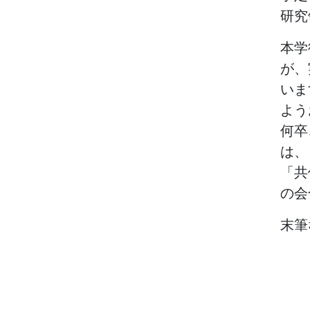
研究
本学
が、
いま
よう
何卒
は、
「共
の会
末筆