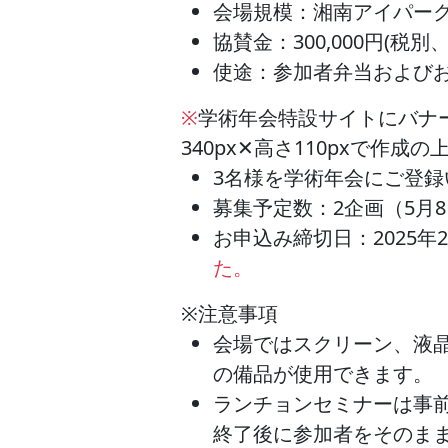
会場規模：湘南アイパー
協賛金：300,000円(税
使途：参加者弁当および
※
学術年会特設サイトにバナ
340px✕高さ110pxで作
3名様を学術年会にご登
募集予定数：2企画（5月8
お申込み締切日：2025年
た。
※注意事項
会場ではスクリーン、液晶
の備品が使用できます。
ランチョンセミナーは事
終了後に参加者をそのま