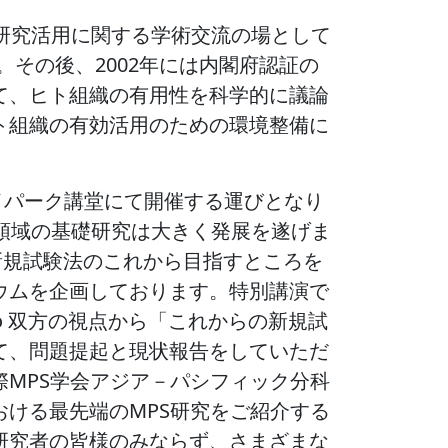
の研究活用に関する学術交流の場として
。その後、2002年には内閣府認証の
て、ヒト組織の有用性を科学的に議論
ト組織の有効活用のための環境整備に
アイパーク講堂にて開催する運びとなり
領域の基礎研究は大きく発展を遂げま
対話－新規試験法のこれから目指すところを
ウムを企画しております。特別講演で
itro 双方の視点から「これからの新規試
て、問題提起と現状報告をしていただ
MPS学会アジア－パシフィック分科
ける最先端のMPS研究をご紹介する
研究者の皆様のみならず、さまざまな