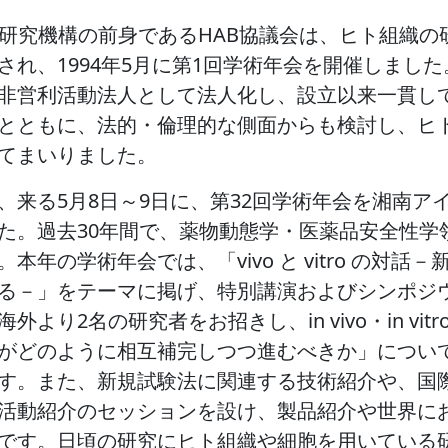
B研究機構の前身であるHAB協議会は、ヒト組織
され、1994年5月に第1回学術年会を開催しました
非営利活動法人として法人化し、設立以来一貫し
とともに、法的・倫理的な側面からも検討し、ヒ
てまいりました。
、来る5月8日～9日に、第32回学術年会を湘南
た。過去30年間で、薬物動態学・医薬品安全性学
。本年の学術年会では、「vivo と vitro の
る－」をテーマに掲げ、特別講演およびシンポジ
海外より2名の研究者をお招きし、in vivo・in v
がどのように相互補完しつつ進むべきか」につい
す。また、新規試験法に関連する技術紹介や、国際
活動紹介のセッションを設け、製品紹介や世界にお
です。日頃の研究にヒト組織や細胞を用いている