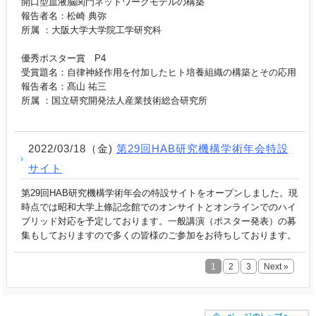
開口型血液脳関門ネットワークモデルの構築
報告者名：松崎 典弥
所属 ：大阪大学大学院工学研究科
優秀ポスター賞 P4
受賞題名：自律神経作用を付加したヒト培養組織の構築とその応用
報告者名：髙山 祐三
所属 ：国立研究開発法人産業技術総合研究所
2022/03/18（金)
第29回HAB研究機構学術年会特設
サイト
第29回HAB研究機構学術年会の特設サイトをオープンしました。現
時点では昭和大学上條記念館でのオンサイトと
オンラインでのハイ
ブリッド対応を予定しております。一般講演（ポスター発表）の募
集もしておりますので多くの皆様のご参加をお待ちしております。
1
2
3
Next »