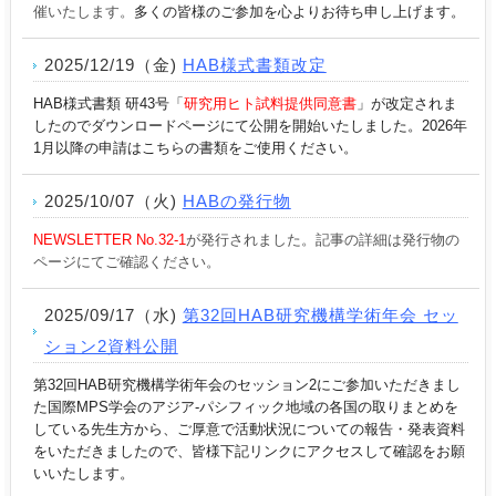
催いたします。
多くの
皆様のご参加を心よりお待ち申し上げます。
2025/12/19（金)
HAB様式書類改定
HAB様式書類 研43号「
研究用ヒト試料提供同意書
」が改定されま
したのでダウンロードページにて公開を開始いたしました。2026年
1月以降の申請はこちらの書類をご使用ください。
2025/10/07（火)
HABの発行物
NEWSLETTER No.32-1
が発行されました。記事の詳細は発行物の
ページにてご確認ください。
2025/09/17（水)
第32回HAB研究機構学術年会 セッ
ション2資料公開
第32回HAB研究機構学術年会のセッション2にご参加いただきまし
た国際MPS学会のアジア‐パシフィック地域の各国の取りまとめを
している先生方から、
ご厚意で活動状況についての報告・発表資料
をいただきましたので、皆様下記リンクにアクセスして確認をお願
いいたします。