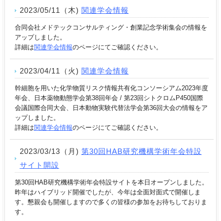
2023/05/11（木)
関連学会情報
合同会社メドテックコンサルティング・創業記念学術集会
の情報を
アップしました。
詳細は
関連学会情報
のページにてご確認ください。
2023/04/11（火)
関連学会情報
幹細胞を用いた化学物質リスク情報共有化コンソーシアム2023年度
年会、日本薬物動態学会第38回年会 / 第23回シトクロムP450国際
会議国際合同大会、日本動物実験代替法学会第36回大会の情報をア
ップしました。
詳細は
関連学会情報
のページにてご確認ください。
2023/03/13（月)
第30回HAB研究機構学術年会特設
サイト開設
第30回HAB研究機構学術年会特設サイトを本日オープンしました。
昨年はハイブリッド開催でしたが、今年は全面対面式で開催しま
す。懇親会も開催しますので多くの皆様の参加をお待ちしておりま
す。